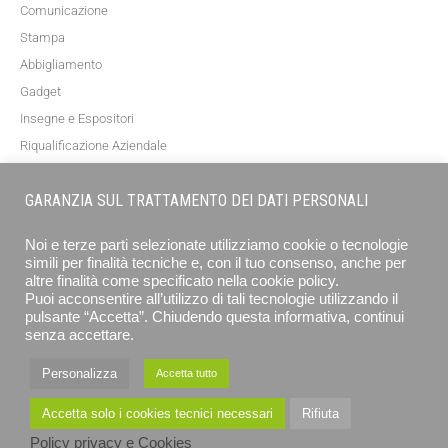
Comunicazione
Stampa
Abbigliamento
Gadget
Insegne e Espositori
Riqualificazione Aziendale
Blog
GARANZIA SUL TRATTAMENTO DEI DATI PERSONALI
NEWSLETTER
Noi e terze parti selezionate utilizziamo cookie o tecnologie
simili per finalità tecniche e, con il tuo consenso, anche per
altre finalità come specificato nella cookie policy.
Puoi acconsentire all’utilizzo di tali tecnologie utilizzando il
pulsante “Accetta”. Chiudendo questa informativa, continui
senza accettare.
Personalizza
Accetta tutto
ISCRIVITI
Accetta solo i cookies tecnici necessari
Rifiuta
Policy privacy e Cookies
EUROGRAFICA SRL - STAMPA E COMUNICAZIONE © 2026 ALL RIGHTS RESERVED