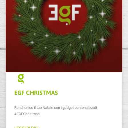
EGF CHRISTMAS
Rendi unico il tuo Natale con i gadget personalizzati
#EGFChristmas
LEGGI DI PIÙ »