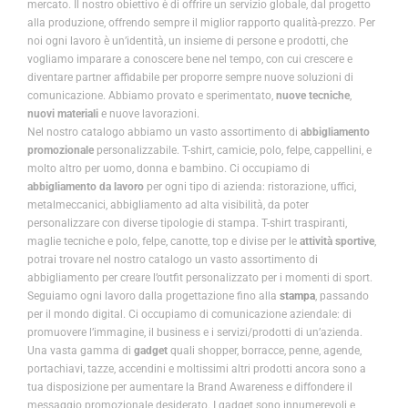
mercato. Il nostro obiettivo è di offrire un servizio globale, dal progetto
alla produzione, offrendo sempre il miglior rapporto qualità-prezzo. Per
noi ogni lavoro è un’identità, un insieme di persone e prodotti, che
vogliamo imparare a conoscere bene nel tempo, con cui crescere e
diventare partner affidabile per proporre sempre nuove soluzioni di
comunicazione. Abbiamo provato e sperimentato,
nuove tecniche
,
nuovi materiali
e nuove lavorazioni.
Nel nostro catalogo abbiamo un vasto assortimento di
abbigliamento
promozionale
personalizzabile. T-shirt, camicie, polo, felpe, cappellini, e
molto altro per uomo, donna e bambino. Ci occupiamo di
abbigliamento da lavoro
per ogni tipo di azienda: ristorazione, uffici,
metalmeccanici, abbigliamento ad alta visibilità, da poter
personalizzare con diverse tipologie di stampa. T-shirt traspiranti,
maglie tecniche e polo, felpe, canotte, top e divise per le
attività sportive
,
potrai trovare nel nostro catalogo un vasto assortimento di
abbigliamento per creare l’outfit personalizzato per i momenti di sport.
Seguiamo ogni lavoro dalla progettazione fino alla
stampa
, passando
per il mondo digital. Ci occupiamo di comunicazione aziendale: di
promuovere l’immagine, il business e i servizi/prodotti di un’azienda.
Una vasta gamma di
gadget
quali shopper, borracce, penne, agende,
portachiavi, tazze, accendini e moltissimi altri prodotti ancora sono a
tua disposizione per aumentare la Brand Awareness e diffondere il
messaggio promozionale desiderato. I gadget sono innumerevoli e