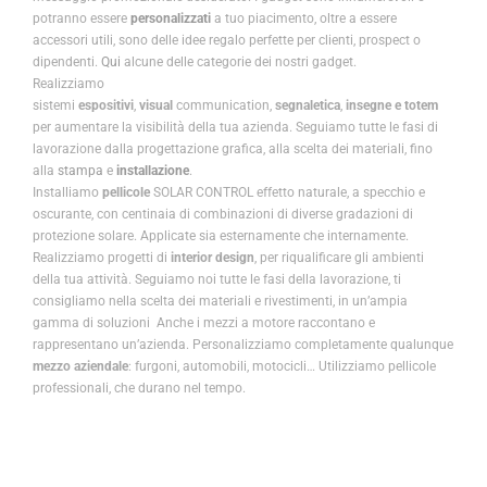
potranno essere
personalizzati
a tuo piacimento, oltre a essere
accessori utili, sono delle idee regalo perfette per clienti, prospect o
dipendenti.
Qui
alcune delle categorie dei nostri gadget.
Realizziamo
sistemi
espositivi
,
visual
communication,
segnaletica
,
inse
gne e totem
per aumentare la visibilità della tua azienda. Seguiamo tutte le fasi di
lavorazione dalla progettazione grafica, alla scelta dei materiali, fino
alla
stampa
e
installazione
.
Installiamo
pellicole
SOLAR CONTROL effetto naturale, a specchio e
oscurante, con centinaia di combinazioni di diverse gradazioni di
protezione solare. Applicate sia esternamente che internamente.
Realizziamo progetti di
interior design
, per riqualificare gli ambienti
della tua attività. Seguiamo noi tutte le fasi della lavorazione, ti
consigliamo nella scelta dei materiali e rivestimenti, in un’ampia
gamma di soluzioni Anche i mezzi a motore raccontano e
rappresentano un’azienda. Personalizziamo completamente qualunque
mezzo aziendale
: furgoni, automobili, motocicli… Utilizziamo pellicole
professionali, che durano nel tempo.