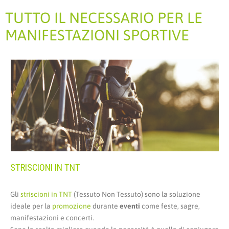
TUTTO IL NECESSARIO PER LE
MANIFESTAZIONI SPORTIVE
STRISCIONI IN TNT
Gli
striscioni in TNT
(Tessuto Non Tessuto) sono la soluzione
ideale per la
promozione
durante
eventi
come feste, sagre,
manifestazioni e concerti.