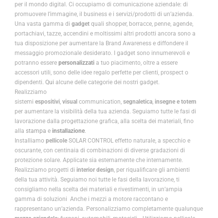
per il mondo digital. Ci occupiamo di comunicazione aziendale: di
promuovere l’immagine, il business e i servizi/prodotti di un’azienda.
Una vasta gamma di
gadget
quali shopper, borracce, penne, agende,
portachiavi, tazze, accendini e moltissimi altri prodotti ancora sono a
tua disposizione per aumentare la Brand Awareness e diffondere il
messaggio promozionale desiderato. I gadget sono innumerevoli e
potranno essere
personalizzati
a tuo piacimento, oltre a essere
accessori utili, sono delle idee regalo perfette per clienti, prospect o
dipendenti.
Qui
alcune delle categorie dei nostri gadget.
Realizziamo
sistemi
espositivi
,
visual
communication,
segnaletica
,
inse
gne e totem
per aumentare la visibilità della tua azienda. Seguiamo tutte le fasi di
lavorazione dalla progettazione grafica, alla scelta dei materiali, fino
alla
stampa
e
installazione
.
Installiamo
pellicole
SOLAR CONTROL effetto naturale, a specchio e
oscurante, con centinaia di combinazioni di diverse gradazioni di
protezione solare. Applicate sia esternamente che internamente.
Realizziamo progetti di
interior design
, per riqualificare gli ambienti
della tua attività. Seguiamo noi tutte le fasi della lavorazione, ti
consigliamo nella scelta dei materiali e rivestimenti, in un’ampia
gamma di soluzioni Anche i mezzi a motore raccontano e
rappresentano un’azienda. Personalizziamo completamente qualunque