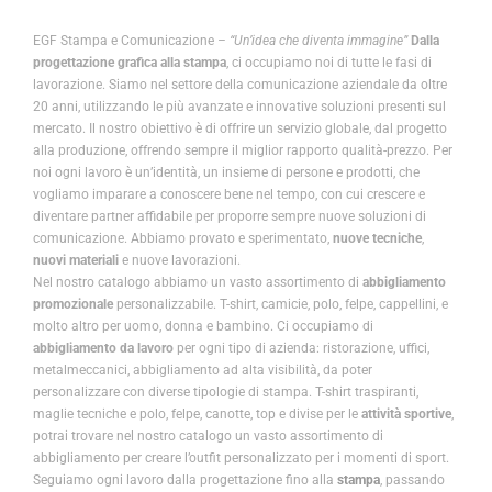
EGF Stampa e
Comunicazione
– “Un’idea che diventa immagine”
Dalla
progettazione grafica alla stampa
, ci occupiamo noi di tutte le fasi di
lavorazione. Siamo nel settore della comunicazione aziendale da oltre
20 anni, utilizzando le più avanzate e innovative soluzioni presenti sul
mercato. Il nostro obiettivo è di offrire un servizio globale, dal progetto
alla produzione, offrendo sempre il miglior rapporto qualità-prezzo. Per
noi ogni lavoro è un’identità, un insieme di persone e prodotti, che
vogliamo imparare a conoscere bene nel tempo, con cui crescere e
diventare partner affidabile per proporre sempre nuove soluzioni di
comunicazione. Abbiamo provato e sperimentato,
nuove tecniche
,
nuovi materiali
e nuove lavorazioni.
Nel nostro catalogo abbiamo un vasto assortimento di
abbigliamento
promozionale
personalizzabile. T-shirt, camicie, polo, felpe, cappellini, e
molto altro per uomo, donna e bambino. Ci occupiamo di
abbigliamento da lavoro
per ogni tipo di azienda: ristorazione, uffici,
metalmeccanici, abbigliamento ad alta visibilità, da poter
personalizzare con diverse tipologie di stampa. T-shirt traspiranti,
maglie tecniche e polo, felpe, canotte, top e divise per le
attività sportive
,
potrai trovare nel nostro catalogo un vasto assortimento di
abbigliamento per creare l’outfit personalizzato per i momenti di sport.
Seguiamo ogni lavoro dalla progettazione fino alla
stampa
, passando