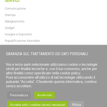
SERVIZI
Comunicazione
Stampa
Abbigliamento
Gadget
Insegne e Espositori
Riqualificazione Aziendale
Blog
GARANZIA SUL TRATTAMENTO DEI DATI PERSONALI
NEWSLETTER
Noi e terze parti selezionate utilizziamo cookie o tecnologie
simili per finalità tecniche e, con il tuo consenso, anche per
altre finalità come specificato nella cookie policy.
Puoi acconsentire all’utilizzo di tali tecnologie utilizzando il
pulsante “Accetta”. Chiudendo questa informativa, continui
senza accettare.
Personalizza
Accetta tutto
ISCRIVITI
Accetta solo i cookies tecnici necessari
Rifiuta