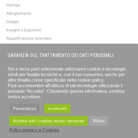
Stampa
Abbigliamento
Gadget
Insegne e Espositori
Riqualificazione Aziendale
Blog
GARANZIA SUL TRATTAMENTO DEI DATI PERSONALI
NEWSLETTER
Noi e terze parti selezionate utilizziamo cookie o tecnologie
simili per finalità tecniche e, con il tuo consenso, anche per
altre finalità come specificato nella cookie policy.
Puoi acconsentire all’utilizzo di tali tecnologie utilizzando il
pulsante “Accetta”. Chiudendo questa informativa, continui
senza accettare.
Personalizza
Accetta tutto
ISCRIVITI
Accetta solo i cookies tecnici necessari
Rifiuta
Policy privacy e Cookies
EUROGRAFICA SRL - STAMPA E COMUNICAZIONE © 2026 ALL RIGHTS RESERVED
PRIVACY POLICY E COOKIE