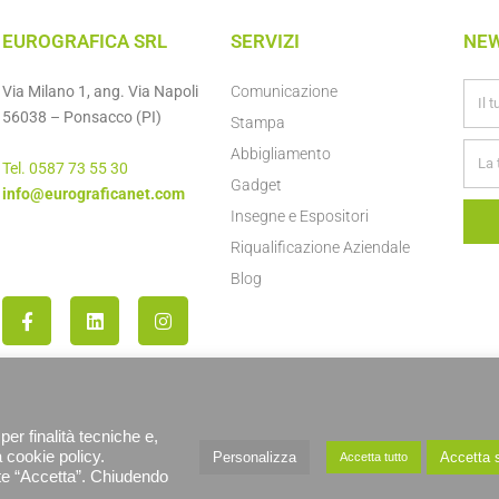
EUROGRAFICA SRL
SERVIZI
NE
Via Milano 1, ang. Via Napoli
Comunicazione
56038 – Ponsacco (PI)
Stampa
Abbigliamento
Tel. 0587 73 55 30
Gadget
info@eurograficanet.com
Insegne e Espositori
Riqualificazione Aziendale
Blog
per finalità tecniche e,
a cookie policy.
Personalizza
Accetta s
Accetta tutto
ante “Accetta”. Chiudendo
RESERVED
PRIVACY POLICY E C