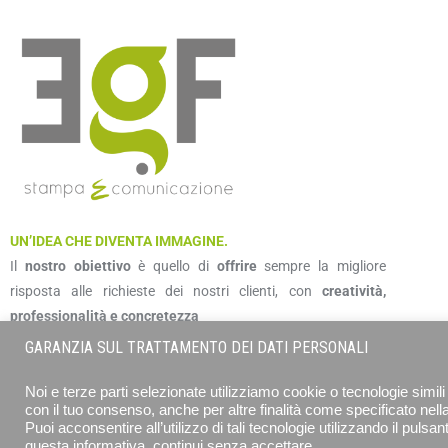
UN’IDEA CHE DIVENTA IMMAGINE.
Il
nostro obiettivo
è quello di
offrire
sempre la migliore
risposta alle richieste dei nostri clienti, con
creatività,
professionalità e concretezza
GARANZIA SUL TRATTAMENTO DEI DATI PERSONALI
Noi e terze parti selezionate utilizziamo cookie o tecnologie simili 
con il tuo consenso, anche per altre finalità come specificato nell
Puoi acconsentire all’utilizzo di tali tecnologie utilizzando il puls
EUROGRAFICA SRL - STAMPA E COMUNICAZIONE © 2026 ALL RIGHTS 
questa informativa, continui senza accettare.