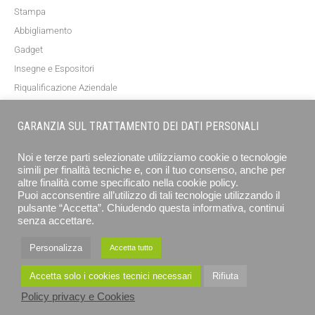
Stampa
Abbigliamento
Gadget
Insegne e Espositori
Riqualificazione Aziendale
Blog
GARANZIA SUL TRATTAMENTO DEI DATI PERSONALI
NEWSLETTER
Noi e terze parti selezionate utilizziamo cookie o tecnologie
simili per finalità tecniche e, con il tuo consenso, anche per
altre finalità come specificato nella cookie policy.
Puoi acconsentire all’utilizzo di tali tecnologie utilizzando il
pulsante “Accetta”. Chiudendo questa informativa, continui
senza accettare.
Personalizza
Accetta tutto
ISCRIVITI
Accetta solo i cookies tecnici necessari
Rifiuta
Policy privacy e Cookies
EUROGRAFICA SRL - STAMPA E COMUNICAZIONE © 2026 ALL RIGHTS RESERVED
PRIVACY POLICY E COOKIE