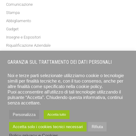
Comunicazione
Stampa
Abbigliamento
Gadget
Insegne e Espositori
Riqualificazione Aziendale
Blog
GARANZIA SUL TRATTAMENTO DEI DATI PERSONALI
NEWSLETTER
Noi e terze parti selezionate utilizziamo cookie o tecnologie
simili per finalità tecniche e, con il tuo consenso, anche per
altre finalità come specificato nella cookie policy.
Puoi acconsentire all’utilizzo di tali tecnologie utilizzando il
pulsante “Accetta”. Chiudendo questa informativa, continui
senza accettare.
Personalizza
Accetta tutto
ISCRIVITI
Accetta solo i cookies tecnici necessari
Rifiuta
Policy privacy e Cookies
EUROGRAFICA SRL - STAMPA E COMUNICAZIONE © 2026 ALL RIGHTS RESERVED