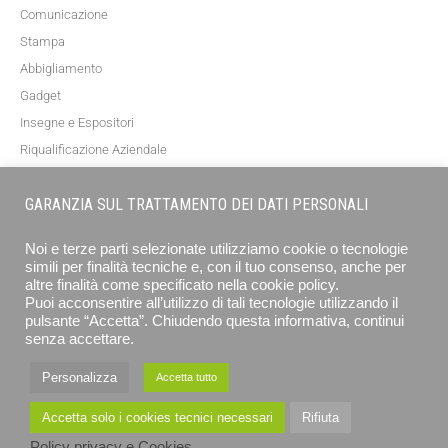
Comunicazione
Stampa
Abbigliamento
Gadget
Insegne e Espositori
Riqualificazione Aziendale
Blog
GARANZIA SUL TRATTAMENTO DEI DATI PERSONALI
NEWSLETTER
Noi e terze parti selezionate utilizziamo cookie o tecnologie
simili per finalità tecniche e, con il tuo consenso, anche per
altre finalità come specificato nella cookie policy.
Puoi acconsentire all’utilizzo di tali tecnologie utilizzando il
pulsante “Accetta”. Chiudendo questa informativa, continui
senza accettare.
Personalizza
Accetta tutto
ISCRIVITI
Accetta solo i cookies tecnici necessari
Rifiuta
Policy privacy e Cookies
EUROGRAFICA SRL - STAMPA E COMUNICAZIONE © 2026 ALL RIGHTS RESERVED