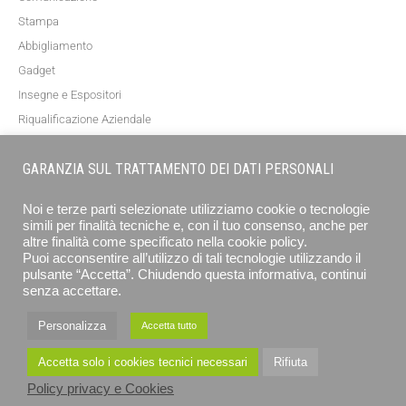
Stampa
Abbigliamento
Gadget
Insegne e Espositori
Riqualificazione Aziendale
Blog
GARANZIA SUL TRATTAMENTO DEI DATI PERSONALI
NEWSLETTER
Noi e terze parti selezionate utilizziamo cookie o tecnologie
simili per finalità tecniche e, con il tuo consenso, anche per
altre finalità come specificato nella cookie policy.
Puoi acconsentire all’utilizzo di tali tecnologie utilizzando il
pulsante “Accetta”. Chiudendo questa informativa, continui
senza accettare.
Personalizza
Accetta tutto
ISCRIVITI
Accetta solo i cookies tecnici necessari
Rifiuta
Policy privacy e Cookies
EUROGRAFICA SRL - STAMPA E COMUNICAZIONE © 2026 ALL RIGHTS RESERVED
PRIVACY POLICY E COOKIE