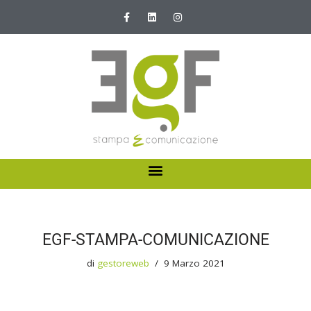
Vai
al
contenuto
HOME
ABOUT US
EGF-STAMPA-COMUNICAZIONE
I NOSTRI SERVIZI
di
gestoreweb
9 Marzo 2021
NEWS E PROMOZIONI
CONTATTI