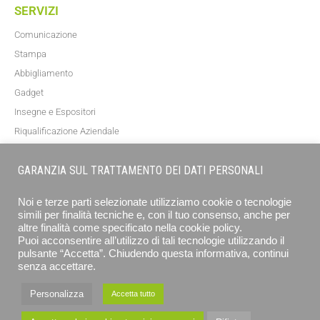
SERVIZI
Comunicazione
Stampa
Abbigliamento
Gadget
Insegne e Espositori
Riqualificazione Aziendale
Blog
GARANZIA SUL TRATTAMENTO DEI DATI PERSONALI
NEWSLETTER
Noi e terze parti selezionate utilizziamo cookie o tecnologie
simili per finalità tecniche e, con il tuo consenso, anche per
altre finalità come specificato nella cookie policy.
Puoi acconsentire all’utilizzo di tali tecnologie utilizzando il
pulsante “Accetta”. Chiudendo questa informativa, continui
senza accettare.
Personalizza
Accetta tutto
ISCRIVITI