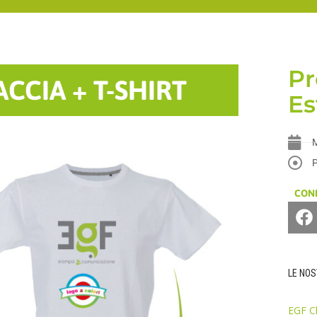
Pr
CCIA + T-SHIRT
Es
M
COND
LE NO
EGF C