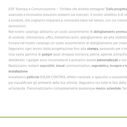
EGF Stampa e
Comunicazione
– “Un’idea che diventa immagine”
Dalla progetta
avanzate e innovative soluzioni presenti sul mercato. Il nostro obiettivo è di o
e prodotti, che vogliamo imparare a conoscere bene nel tempo, con cui cresc
lavorazioni.
Nel nostro catalogo abbiamo un vasto assortimento di
abbigliamento promoz
di azienda: ristorazione, uffici, metalmeccanici, abbigliamento ad alta visibilit
trovare nel nostro catalogo un vasto assortimento di abbigliamento per creare 
Seguiamo ogni lavoro dalla progettazione fino alla
stampa
, passando per il m
Una vasta gamma di
gadget
quali shopper, borracce, penne, agende, portachi
desiderato. I gadget sono innumerevoli e potranno essere
personalizzati
a tuo
Realizziamo sistemi
espositivi
,
visual
communication,
segnaletica
,
inse
gne e 
installazione
.
Installiamo
pellicole
SOLAR CONTROL effetto naturale, a specchio e oscurante, 
per riqualificare gli ambienti della tua attività. Seguiamo noi tutte le fasi d
un’azienda. Personalizziamo completamente qualunque
mezzo aziendale
: fu