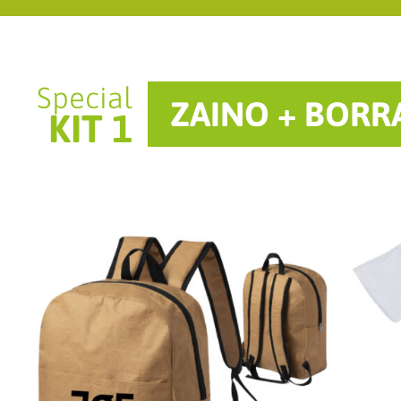
Special
ZAINO + BORRA
KIT 1