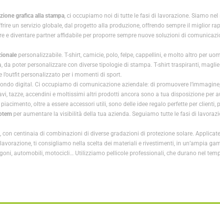
zione grafica alla stampa
, ci occupiamo noi di tutte le fasi di lavorazione. Siamo ne
ffrire un servizio globale, dal progetto alla produzione, offrendo sempre il miglior r
ere e diventare partner affidabile per proporre sempre nuove soluzioni di comunica
ionale
personalizzabile. T-shirt, camicie, polo, felpe, cappellini, e molto altro per
à, da poter personalizzare con diverse tipologie di stampa. T-shirt traspiranti, maglie 
l’outfit personalizzato per i momenti di sport.
ondo digital. Ci occupiamo di comunicazione aziendale: di promuovere l’immagine, il
avi, tazze, accendini e moltissimi altri prodotti ancora sono a tua disposizione p
 piacimento, oltre a essere accessori utili, sono delle idee regalo perfette per clienti
totem
per aumentare la visibilità della tua azienda. Seguiamo tutte le fasi di lavorazio
con centinaia di combinazioni di diverse gradazioni di protezione solare. Applica
ella lavorazione, ti consigliamo nella scelta dei materiali e rivestimenti, in un’am
rgoni, automobili, motocicli… Utilizziamo pellicole professionali, che durano nel tem