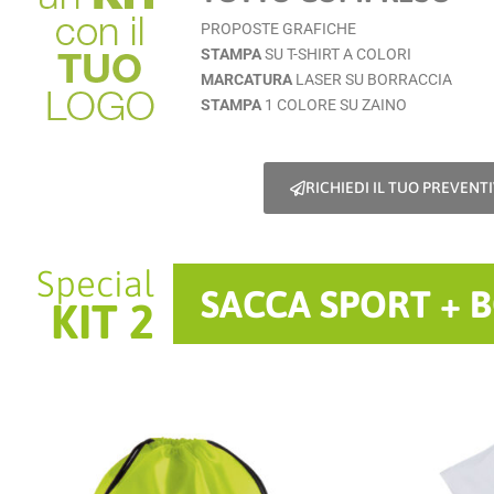
PROPOSTE GRAFICHE
STAMPA
SU T-SHIRT A COLORI
MARCATURA
LASER SU BORRACCIA
STAMPA
1 COLORE SU ZAINO
RICHIEDI IL TUO PREVENT
Special
SACCA SPORT + B
KIT 2