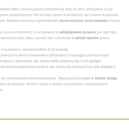
l settore della comunicazione aziendale da oltre 20 anni, utilizzando le più
apporto qualità-prezzo. Per noi ogni lavoro è un’identità, un insieme di persone
zione. Abbiamo provato e sperimentato,
nuove tecniche
,
nuovi materiali
e nuove
 uomo, donna e bambino. Ci occupiamo di
abbigliamento da lavoro
per ogni tipo
tecniche e polo, felpe, canotte, top e divise per le
attività sportive
, potrai
 business e i servizi/prodotti di un’azienda.
er aumentare la Brand Awareness e diffondere il messaggio promozionale
, prospect o dipendenti.
Qui
alcune delle categorie dei nostri gadget.
ne dalla progettazione grafica, alla scelta dei materiali, fino alla
stampa
e
te sia esternamente che internamente. Realizziamo progetti di
interior design
,
pia gamma di soluzioni Anche i mezzi a motore raccontano e rappresentano
po.