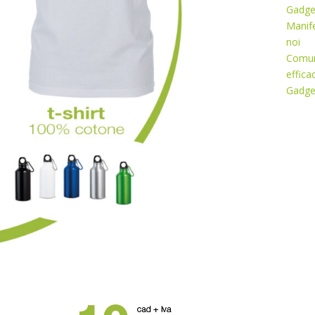
Gadget
Manife
noi
Comuni
effica
Gadget