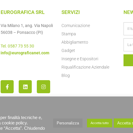
EUROGRAFICA SRL
SERVIZI
NE
Via Milano 1, ang. Via Napoli
Comunicazione
56038 – Ponsacco (PI)
Stampa
Abbigliamento
Tel. 0587 73 55 30
Gadget
info@eurograficanet.com
Insegne e Espositori
Riqualificazione Aziendale
Blog
per finalità tecniche e,
a cookie policy.
Personalizza
Accetta s
Accetta tutto
ante “Accetta”. Chiudendo