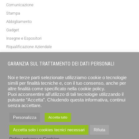
Comunicazione
Stampa
Abbigliamento
Gadget
Insegne e Espositori
Riqualificazione Aziendale
Blog
GARANZIA SUL TRATTAMENTO DEI DATI PERSONALI
NEWSLETTER
Noi e terze parti selezionate utilizziamo cookie o tecnologie
simili per finalità tecniche e, con il tuo consenso, anche per
altre finalità come specificato nella cookie policy.
Puoi acconsentire all’utilizzo di tali tecnologie utilizzando il
pulsante “Accetta”. Chiudendo questa informativa, continui
senza accettare.
Personalizza
Accetta tutto
ISCRIVITI
Accetta solo i cookies tecnici necessari
Rifiuta
EUROGRAFICA SRL - STAMPA E COMUNICAZIONE © 2026 ALL RIGHTS RESERVED