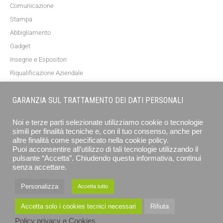
Comunicazione
Stampa
Abbigliamento
Gadget
Insegne e Espositori
Riqualificazione Aziendale
Blog
GARANZIA SUL TRATTAMENTO DEI DATI PERSONALI
NEWSLETTER
Noi e terze parti selezionate utilizziamo cookie o tecnologie
simili per finalità tecniche e, con il tuo consenso, anche per
altre finalità come specificato nella cookie policy.
Puoi acconsentire all’utilizzo di tali tecnologie utilizzando il
pulsante “Accetta”. Chiudendo questa informativa, continui
senza accettare.
Personalizza
Accetta tutto
ISCRIVITI
Accetta solo i cookies tecnici necessari
Rifiuta
Policy privacy e Cookies
EUROGRAFICA SRL - STAMPA E COMUNICAZIONE © 2026 ALL RIGHTS RESERVED