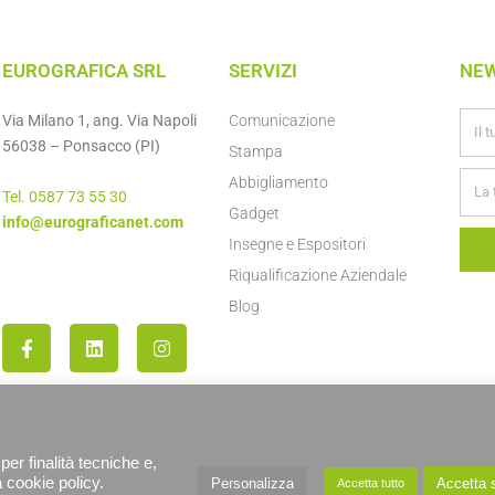
EUROGRAFICA SRL
SERVIZI
NE
Via Milano 1, ang. Via Napoli
Comunicazione
56038 – Ponsacco (PI)
Stampa
Abbigliamento
Tel. 0587 73 55 30
Gadget
info@eurograficanet.com
Insegne e Espositori
Riqualificazione Aziendale
Blog
per finalità tecniche e,
a cookie policy.
Personalizza
Accetta s
Accetta tutto