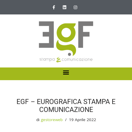
Vai
al
contenuto
HOME
ABOUT US
EGF – EUROGRAFICA STAMPA E
I NOSTRI SERVIZI
COMUNICAZIONE
NEWS E PROMOZIONI
di
gestoreweb
19 Aprile 2022
CONTATTI