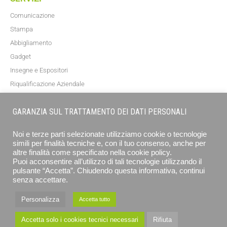
Comunicazione
Stampa
Abbigliamento
Gadget
Insegne e Espositori
Riqualificazione Aziendale
Blog
GARANZIA SUL TRATTAMENTO DEI DATI PERSONALI
NEWSLETTER
Noi e terze parti selezionate utilizziamo cookie o tecnologie
simili per finalità tecniche e, con il tuo consenso, anche per
altre finalità come specificato nella cookie policy.
Puoi acconsentire all’utilizzo di tali tecnologie utilizzando il
pulsante “Accetta”. Chiudendo questa informativa, continui
senza accettare.
Personalizza
Accetta tutto
ISCRIVITI
Accetta solo i cookies tecnici necessari
Rifiuta