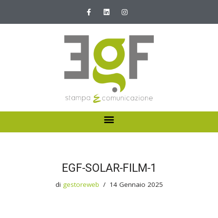
Vai
al
contenuto
HOME
ABOUT US
EGF-SOLAR-FILM-1
I NOSTRI SERVIZI
di
gestoreweb
14 Gennaio 2025
NEWS E PROMOZIONI
CONTATTI