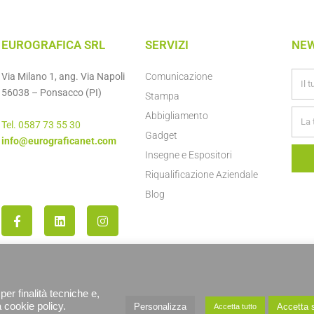
EUROGRAFICA SRL
SERVIZI
NE
Via Milano 1, ang. Via Napoli
Comunicazione
56038 – Ponsacco (PI)
Stampa
Abbigliamento
Tel. 0587 73 55 30
Gadget
info@eurograficanet.com
Insegne e Espositori
Riqualificazione Aziendale
Blog
per finalità tecniche e,
a cookie policy.
Personalizza
Accetta s
Accetta tutto