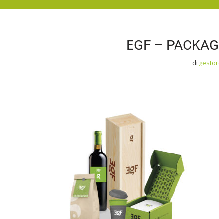
EGF – PACKA
di
gesto