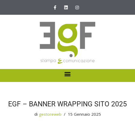
Vai
al
contenuto
HOME
ABOUT US
EGF – BANNER WRAPPING SITO 2025
I NOSTRI SERVIZI
di
gestoreweb
15 Gennaio 2025
NEWS E PROMOZIONI
CONTATTI