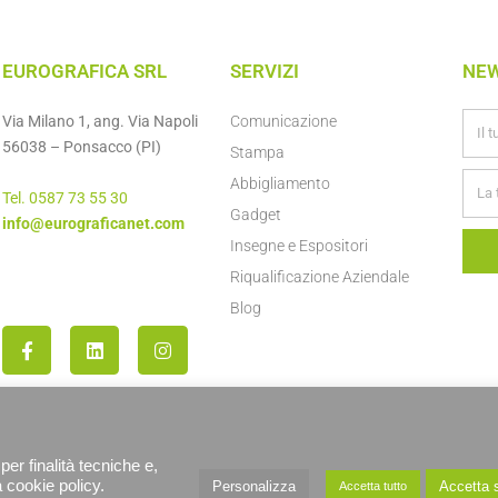
EUROGRAFICA SRL
SERVIZI
NE
Via Milano 1, ang. Via Napoli
Comunicazione
56038 – Ponsacco (PI)
Stampa
Abbigliamento
Tel. 0587 73 55 30
Gadget
info@eurograficanet.com
Insegne e Espositori
Riqualificazione Aziendale
Blog
per finalità tecniche e,
a cookie policy.
Personalizza
Accetta s
Accetta tutto