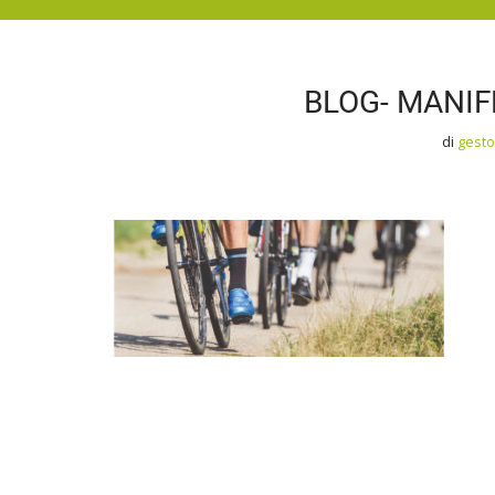
BLOG- MANIF
di
gest