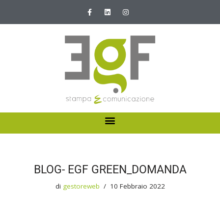
Vai
al
contenuto
HOME
ABOUT US
BLOG- EGF GREEN_DOMANDA
I NOSTRI SERVIZI
di
gestoreweb
10 Febbraio 2022
NEWS E PROMOZIONI
CONTATTI