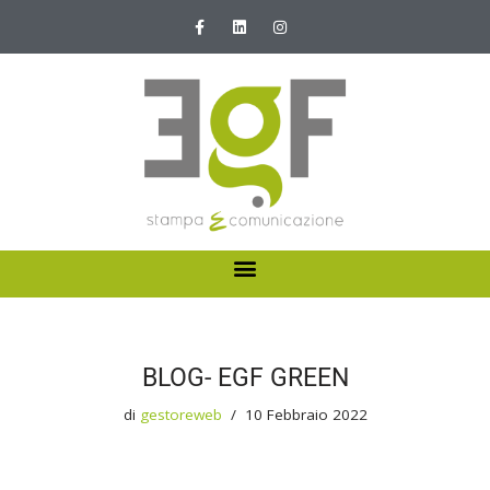
Vai
al
contenuto
HOME
ABOUT US
BLOG- EGF GREEN
I NOSTRI SERVIZI
di
gestoreweb
10 Febbraio 2022
NEWS E PROMOZIONI
CONTATTI