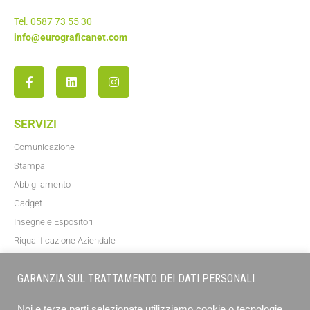
Tel. 0587 73 55 30
info@eurograficanet.com
SERVIZI
Comunicazione
Stampa
Abbigliamento
Gadget
Insegne e Espositori
Riqualificazione Aziendale
Blog
GARANZIA SUL TRATTAMENTO DEI DATI PERSONALI
NEWSLETTER
Noi e terze parti selezionate utilizziamo cookie o tecnologie